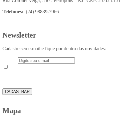
Rua Coronel Veiga, 550 - Petrópolis – RJ | CEP: 25.655-151
Telefones:
(24) 98839-7966
Newsletter
Cadastre seu e-mail e fique por dentro das novidades:
E-mail
Aceito receber em meu e-mail novidades e informações do
Instituto Teológico Franciscano
CADASTRAR
Mapa