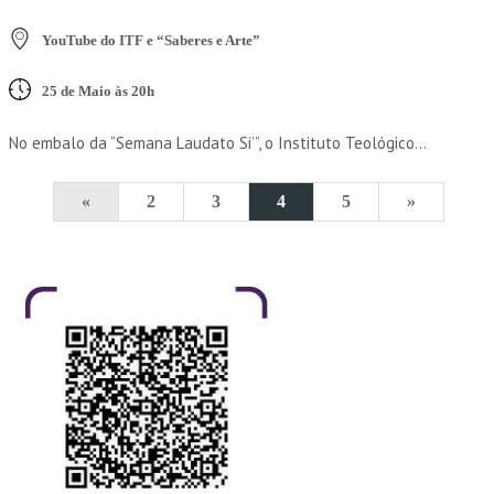
YouTube do ITF e “Saberes e Arte”
25 de Maio às 20h
No embalo da “Semana Laudato Si’”, o Instituto Teológico...
«
2
3
4
5
»