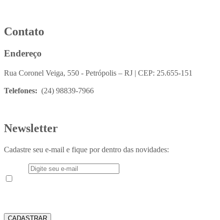
Contato
Endereço
Rua Coronel Veiga, 550 - Petrópolis – RJ | CEP: 25.655-151
Telefones:
(24) 98839-7966
Newsletter
Cadastre seu e-mail e fique por dentro das novidades:
E-mail
Aceito receber em meu e-mail novidades e informações do
Instituto Teológico Franciscano
CADASTRAR