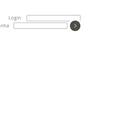
Login
enha