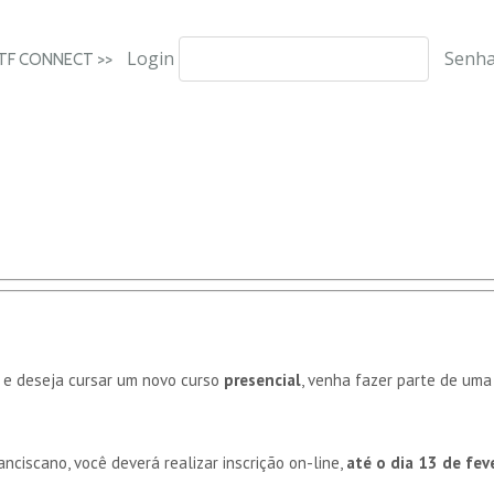
Login
Senh
ITF CONNECT >>
r e deseja cursar um novo curso
presencial
, venha fazer parte de um
anciscano, você deverá realizar inscrição on-line,
até o dia 13 de fev